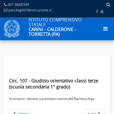
091 8668399
paic8ag007@istruzione.it
ISTITUTO COMPRENSIVO
STATALE
CARINI - CALDERONE -
TORRETTA (PA)
Circ. 107 - Giudizio orientativo classi terze
(scuola secondaria 1° grado)
Si invitano i docenti a prendere visione dell Bacheca Argo
Indietro
Avanti