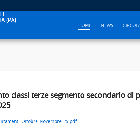
LE
A (PA)
HOME
NEWS
CIRCOL
nto classi terze segmento secondario di 
025
untamenti_Ottobre_Novembre_25.pdf