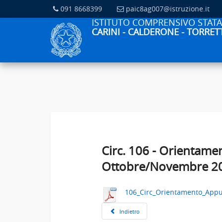
091 8668399
paic8ag007@istruzione.it
ISTITUTO COMPRENSIVO STATA
CARINI - CALDERONE - TORRETT
Circ. 106 - Orientame
Ottobre/Novembre 2
106_Circ_Orientamento_App
Indietro