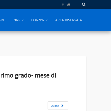
ARI
PNRR
PON/PN
AREA RISERVATA
primo grado- mese di
Avanti