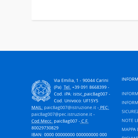
INFORM
Via Emilia, 1 - 90044 Carini
(Pa)
Tel.
+39 091 8668399 -
INFORM
Cod. iPA: istsc_paic8ag007 -
Cod. Univoco: UF15Y5
INFORM
MAIL:
paic8ag007@istruzione.it
-
PEC:
SICURE
paic8ag007@pec.istruzione.it
-
NOTE L
Cod.Mecc.
paic8ag007 -
C.F.
80029730829
MAPPA 
IBAN: 0000 00000000 000000000 000