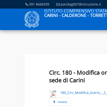
091 8668399
paic8ag007@istruzione.it
ISTITUTO COMPRENSIVO STATA
CARINI - CALDERONE - TORRETT
Circ. 180 - Modifica 
sede di Carini
180_Circ_Modifica_orario_-_
Indietro