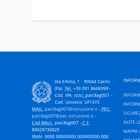
INFORM
Via Emilia, 1 - 90044 Carini
(Pa)
Tel.
+39 091 8668399 -
INFORM
Cod. iPA: istsc_paic8ag007 -
Cod. Univoco: UF15Y5
INFORM
MAIL:
paic8ag007@istruzione.it
-
PEC:
SICURE
paic8ag007@pec.istruzione.it
-
NOTE L
Cod.Mecc.
paic8ag007 -
C.F.
80029730829
MAPPA 
IBAN: 0000 00000000 000000000 000