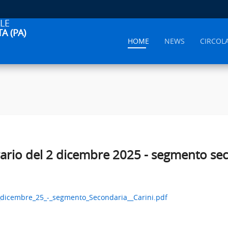
LE
A (PA)
HOME
NEWS
CIRCOL
orario del 2 dicembre 2025 - segmento sec
2_dicembre_25_-_segmento_Secondaria__Carini.pdf