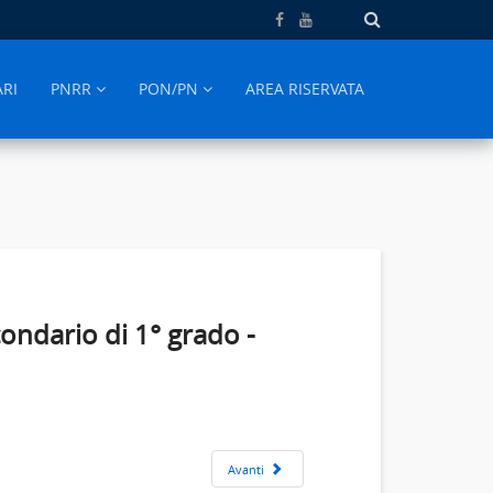
ARI
PNRR
PON/PN
AREA RISERVATA
ondario di 1° grado -
Avanti