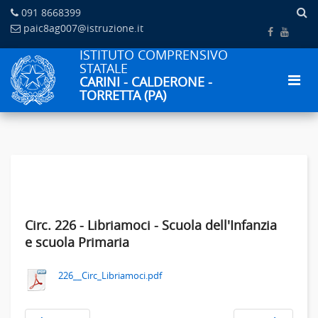
091 8668399
paic8ag007@istruzione.it
ISTITUTO COMPRENSIVO
STATALE
CARINI - CALDERONE -
TORRETTA (PA)
Circ. 226 - Libriamoci - Scuola dell'Infanzia
e scuola Primaria
226__Circ_Libriamoci.pdf