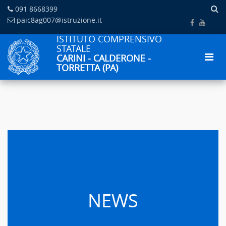
091 8668399
paic8ag007@istruzione.it
ISTITUTO COMPRENSIVO
STATALE
CARINI - CALDERONE -
TORRETTA (PA)
NEWS