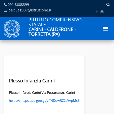
091 8668399
paic8ag007@istruzione.it
ISTITUTO COMPRENSIVO
STATALE
CARINI - CALDERONE -
TORRETTA (PA)
Plesso Infanzia Carini
Plesso Infanzia Carini Via Petrarca sn, Carini
https://maps.app.goo.gl/yffNDuwRC2sVApMs8