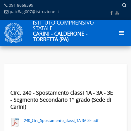
091 8668399
paic8ag007@istruzione.it
ISTITUTO COMPRENSIVO
STATALE
CARINI - CALDERONE -
TORRETTA (PA)
Circ. 240 - Spostamento classi 1A - 3A - 3E
- Segmento Secondario 1° grado (Sede di
Carini)
240_Circ_Spostamento_classi_1A-3A-3E.pdf