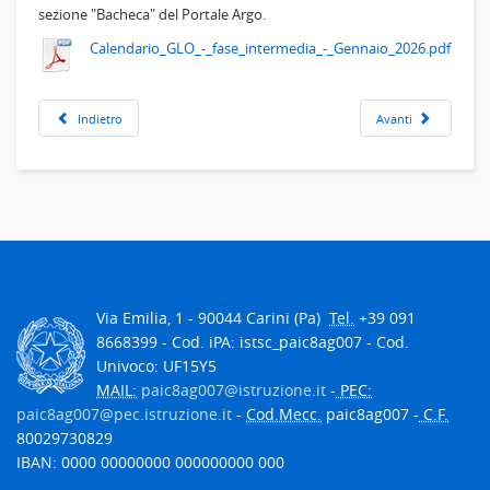
sezione "Bacheca" del Portale Argo.
Calendario_GLO_-_fase_intermedia_-_Gennaio_2026.pdf
Indietro
Avanti
Via Emilia, 1 - 90044 Carini (Pa)
Tel.
+39 091
8668399 - Cod. iPA: istsc_paic8ag007 - Cod.
Univoco: UF15Y5
MAIL:
paic8ag007@istruzione.it
-
PEC:
paic8ag007@pec.istruzione.it
-
Cod.Mecc.
paic8ag007 -
C.F.
80029730829
IBAN: 0000 00000000 000000000 000