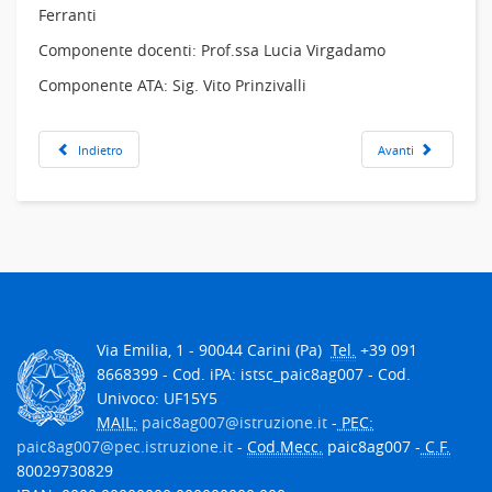
Ferranti
Componente docenti: Prof.ssa Lucia Virgadamo
Componente ATA: Sig. Vito Prinzivalli
Indietro
Avanti
Via Emilia, 1 - 90044 Carini (Pa)
Tel.
+39 091
8668399 - Cod. iPA: istsc_paic8ag007 - Cod.
Univoco: UF15Y5
MAIL:
paic8ag007@istruzione.it
-
PEC:
paic8ag007@pec.istruzione.it
-
Cod.Mecc.
paic8ag007 -
C.F.
80029730829